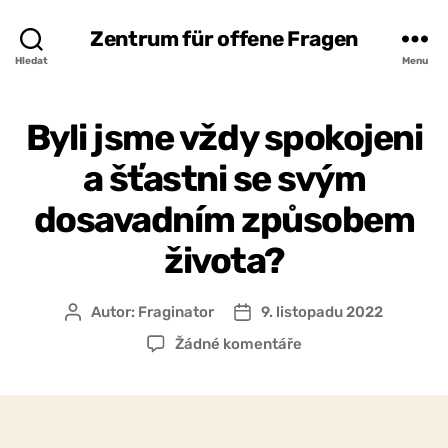
Zentrum für offene Fragen
Hledat
Menu
Byli jsme vždy spokojeni
a šťastni se svým
dosavadním způsobem
života?
Autor:
Fraginator
9. listopadu 2022
Autor
Datum
příspěvku
příspěvku
u
Žádné komentáře
textu
s
názvem
Byli